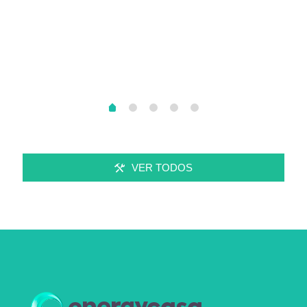
Úbeda, Gracias
25.000/6.150 v,
por confiar en
comunidad de
nuestra empresa
regantes cota
Energycasa S.L
400.
VER TODOS