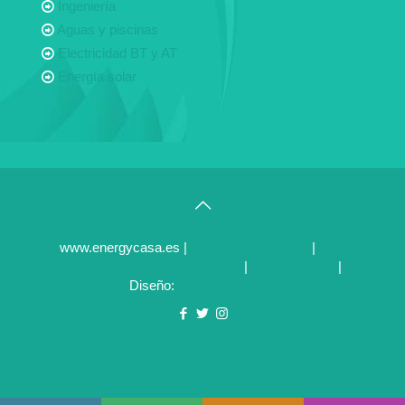
Ingeniería
Aguas y piscinas
Electricidad BT y AT
Energía solar
www.energycasa.es |
Politicas de cookies
|
Más
información sobre las cookies
|
Panel cookies
|
Diseño:
veovirtual.com
;)