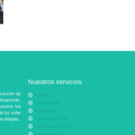
Nuestros servicios
rucción de
Biomasa
ticamente,
Climatización
máximo los
Ingeniería
la luz solar
Aguas y piscinas
as limpias.
Electricidad BT y AT
Energía solar