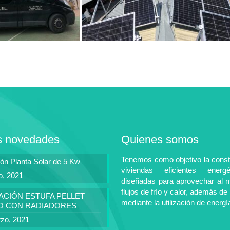
s novedades
Quienes somos
Tenemos como objetivo la const
ión Planta Solar de 5 Kw
viviendas eficientes energé
io, 2021
diseñadas para aprovechar al 
flujos de frío y calor, además de 
ACIÓN ESTUFA PELLET
mediante la utilización de energí
LO CON RADIADORES
zo, 2021