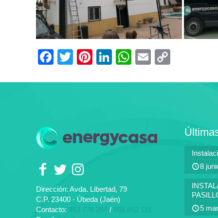
Facebook
Twitter
Pinterest
LinkedIn
WhatsApp
Email
Copy
Link
Última
Instalac
8 jun
INSTAL
Dirección: Avda. Libertad, 79
PASIL
C.P. 23400 - Úbeda (Jaén)
5 mar
Contacto:
953 776 264
/
665 652 111