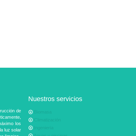
Nuestros servicios
rucción de
Biomasa
ticamente,
Climatización
máximo los
Ingeniería
la luz solar
Aguas y piscinas