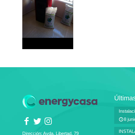
Última
Instalac
8 jun
INSTAL
Dirección: Avda. Libertad, 79