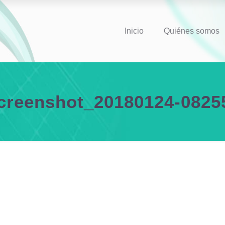
Inicio
Quiénes somos
creenshot_20180124-0825