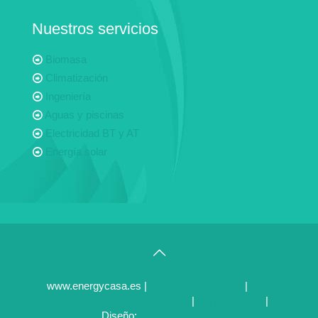
Nuestros servicios
Biomasa
Climatización
Ingeniería
Aguas y piscinas
Electricidad BT y AT
Energía solar
www.energycasa.es |
Politicas de cookies
|
Más
información sobre las cookies
|
Panel cookies
|
Diseño:
veovirtual.com
;)