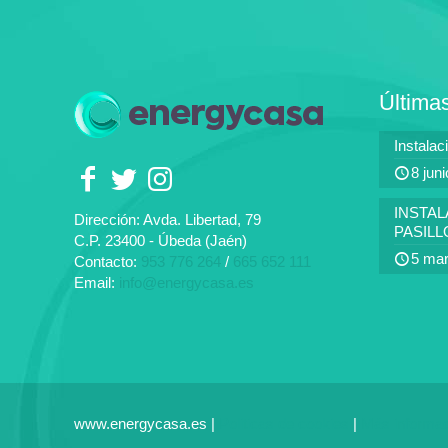
Última
Instalac
8 jun
INSTAL
Dirección: Avda. Libertad, 79
PASIL
C.P. 23400 - Úbeda (Jaén)
5 mar
Contacto:
953 776 264
/
665 652 111
Email:
info@energycasa.es
www.energycasa.es |
Politicas de cookies
|
Más informac