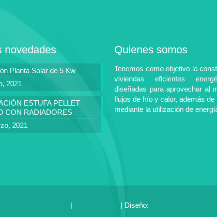
s novedades
Quienes somos
Tenemos como objetivo la const
ión Planta Solar de 5 Kw
viviendas eficientes energé
io, 2021
diseñadas para aprovechar al 
flujos de frío y calor, además de 
ACIÓN ESTUFA PELLET
mediante la utilización de energí
LO CON RADIADORES
zo, 2021
ión sobre las cookies
|
Panel cookies
| Diseño:
veovirtual.com
;)