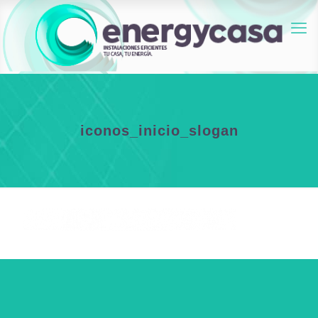
iconos_inicio_slogan