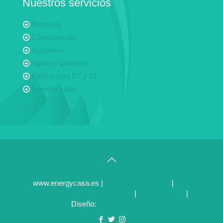
Nuestros servicios
Biomasa
Climatización
Ingeniería
Aguas y piscinas
Electricidad BT y AT
Energía solar
www.energycasa.es |
Politicas de cookies
|
Más
información sobre las cookies
|
Panel cookies
|
Diseño:
veovirtual.com
;)