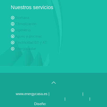
Nuestros servicios
Biomasa
Climatización
Ingeniería
Aguas y piscinas
Electricidad BT y AT
Energía solar
www.energycasa.es |
Politicas de cookies
|
Más
información sobre las cookies
|
Panel cookies
|
Diseño:
veovirtual.com
;)